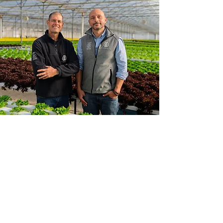
2021
Obtuvimos la certificación GlobalG.A.P.,
garantizando el cumplimiento de los más
altos estándares internacionales en
seguridad y buenas prácticas agrícolas.
Ese mismo año comenzamos a abastecer
de forma sostenida al canal food service y
a restaurantes de grandes cadenas,