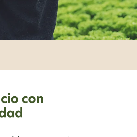
cio con
idad